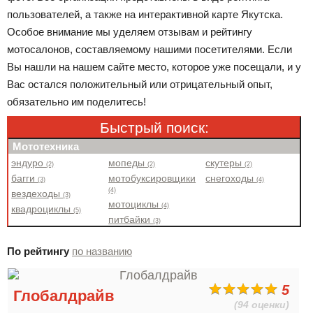
пользователей, а также на интерактивной карте Якутска.
Особое внимание мы уделяем отзывам и рейтингу
мотосалонов, составляемому нашими посетителями. Если
Вы нашли на нашем сайте место, которое уже посещали, и у
Вас остался положительный или отрицательный опыт,
обязательно им поделитесь!
Быстрый поиск:
Мототехника
эндуро
мопеды
скутеры
(2)
(2)
(2)
багги
мотобуксировщики
снегоходы
(3)
(4)
(4)
вездеходы
(3)
мотоциклы
(4)
квадроциклы
(5)
питбайки
(3)
По рейтингу
по названию
5
Глобалдрайв
(94 оценки)